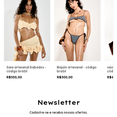
saia l
Biquíni artesanal - código
Saia artesanal babados -
código
braSil
código braSil
R$65
R$300,00
R$550,00
Newsletter
Cadastre-se e receba nossas ofertas.