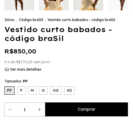
Início
.
Código braSil
.
Vestido curto babados - código braSil
Vestido curto babados -
código braSil
R$850,00
5
x de
R$170,00
sem juros
Ver mais detalhes
Tamanho:
PP
PP
P
M
G
GG
XG