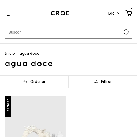
0
CROE
BR
Início
.
agua doce
agua doce
Ordenar
Filtrar
Esgotado