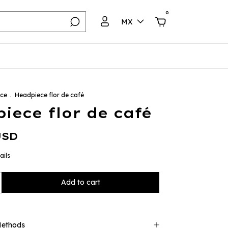
0
MX
ece
.
Headpiece flor de café
iece flor de café
USD
ails
Methods