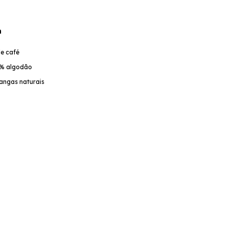
n
de café
00% algodão
angas naturais