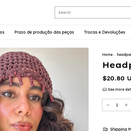
os
Prazo de produção das peças
Trocas e Devoluções
Home
.
headpi
Headp
$20.80 
See more det
Shipping 