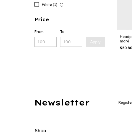
White (1)
Price
From
To
Headpi
maré
Apply
$20.8
Newsletter
Registe
Shop