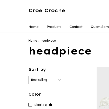
Croe Croche
Home
Products
Contact
Quem Som
Home
.
headpiece
headpiece
Sort by
Color
Black (1)