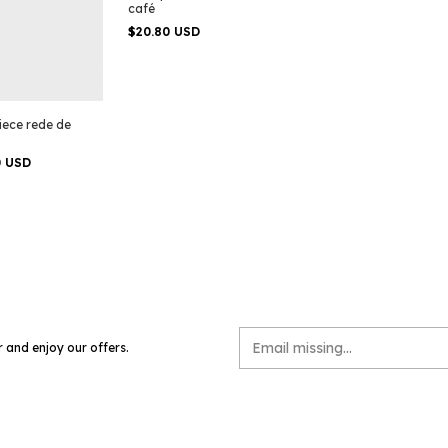
café
$20.80 USD
ece rede de
0 USD
r and enjoy our offers.