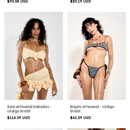
$83.19 USD
$93.38 USD
Biquíni artesanal - código
Saia artesanal babados -
braSil
código braSil
$62.39 USD
$114.39 USD