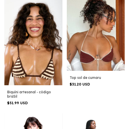
Top sol de cumaru
$31.20 USD
Biquíni artesanal - código
braSil
$51.99 USD